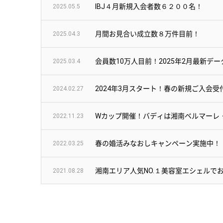
IBJ４月新規入会者数６２００名！
2025.05.5
月間お見合い成立数８万件目前！
2025.04.3
会員数10万人目前！2025年2月最新デ
2025.03.4
2024年3月スタート！春の新規ご入会
2024.02.27
Wカップ開催！バディは湘南ベルマーレ
2022.11.23
春の婚活みなおしキャンペーン実施中！
2022.03.25
湘南エリア人気NO.１美容室エシェルで
2021.08.28