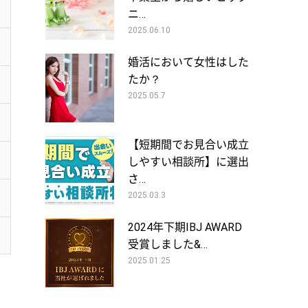
ニ…
2025.06.10
婚活において女性はした
たか？
2025.05.7
【短期間でお見合い成立
しやすい相談所】に選出
さ…
2025.03.3
2024年下期IBJ AWARD
受賞しました&…
2025.01.25