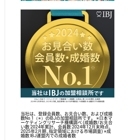
当社は、登録会員数、お⾒合い数、および成婚
数No.1（※）のIBJの加盟相談所です。 ※⽇本マ
ーケティングリサーチ機構調べ (成婚数/お⾒合
い数:2024年累計、会員数:2024年12⽉末時点、
2025年2⽉期_指定領域における市場調査) ※成
婚数:IBJ連盟内での成婚者数