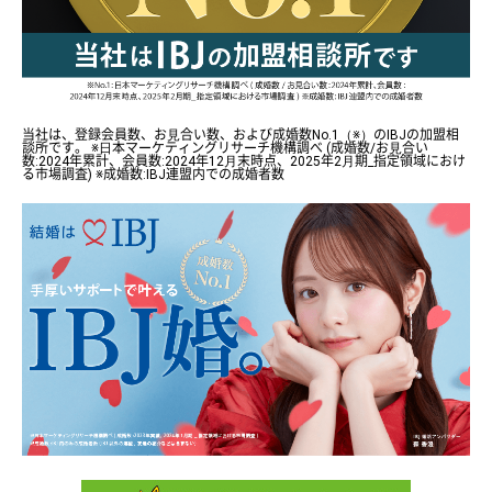
当社は、登録会員数、お⾒合い数、および成婚数No.1（※）のIBJの加盟相
談所です。 ※⽇本マーケティングリサーチ機構調べ (成婚数/お⾒合い
数:2024年累計、会員数:2024年12⽉末時点、2025年2⽉期_指定領域におけ
る市場調査) ※成婚数:IBJ連盟内での成婚者数