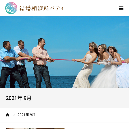
プロフィール
バディ式婚活メソッド
ご成婚までの流れ
料金・サービス
アクセス
2021年 9月
お問い合わせ
ーム
2021年 9月